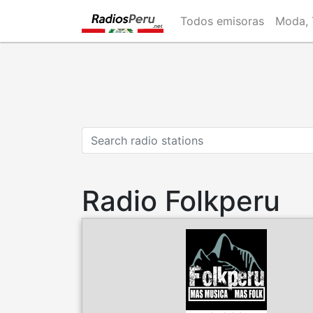
Skip
Todos emisoras
Moda, 
to
main
content
Radio Folkperu