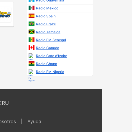
Radio Guatemala
Radio Mexico
Radio Spain
Radio Brazil
Radio Jamaica
Radio FM Senegal
Radio Canada
Radio Cote d'Ivoire
Radio Ghana
Radio FM Nigeria
ERU
osotros
|
Ayuda