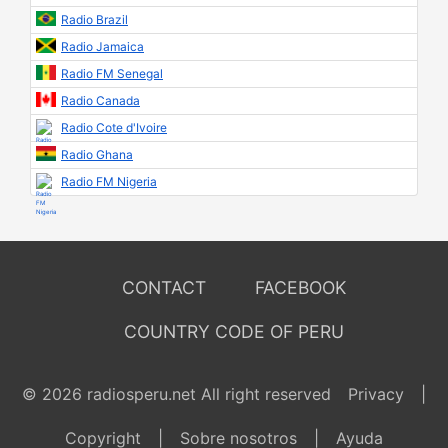
Radio Brazil
Radio Jamaica
Radio FM Senegal
Radio Canada
Radio Cote d'Ivoire
Radio Ghana
Radio FM Nigeria
CONTACT
FACEBOOK
COUNTRY CODE OF PERU
© 2026 radiosperu.net All right reserved
Privacy
|
Copyright
|
Sobre nosotros
|
Ayuda