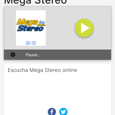
(
5
)
(
1
)
Pause...
Escucha Mega Stereo online