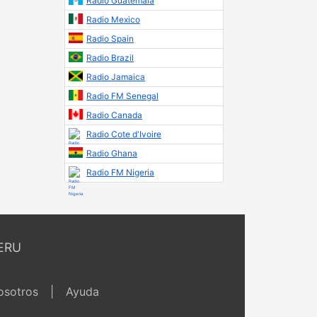
Radio Guatemala
Radio Mexico
Radio Spain
Radio Brazil
Radio Jamaica
Radio FM Senegal
Radio Canada
Radio Cote d'Ivoire
Radio Ghana
Radio FM Nigeria
ERU
osotros
|
Ayuda