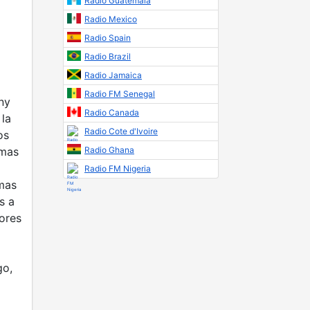
Radio Guatemala
Radio Mexico
Radio Spain
Radio Brazil
Radio Jamaica
Radio FM Senegal
ny
Radio Canada
 la
Radio Cote d'Ivoire
os
amas
Radio Ghana
Radio FM Nigeria
mas
s a
ores
go,