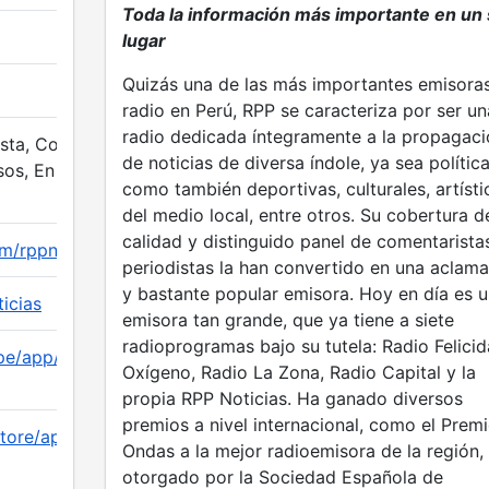
Toda la información más importante en un 
lugar
Quizás una de las más importantes emisora
radio en Perú, RPP se caracteriza por ser un
radio dedicada íntegramente a la propagaci
sta, Confidencias,
de noticias de diversa índole, ya sea política
sos, En Escena,
como también deportivas, culturales, artísti
del medio local, entre otros. Su cobertura d
calidad y distinguido panel de comentarista
m/rppnoticias
periodistas la han convertido en una aclam
y bastante popular emisora. Hoy en día es 
ticias
emisora tan grande, que ya tiene a siete
radioprogramas bajo su tutela: Radio Felicid
/pe/app/gruporpp-
Oxígeno, Radio La Zona, Radio Capital y la
propia RPP Noticias. Ha ganado diversos
premios a nivel internacional, como el Prem
tore/apps/details
Ondas a la mejor radioemisora de la región,
otorgado por la Sociedad Española de