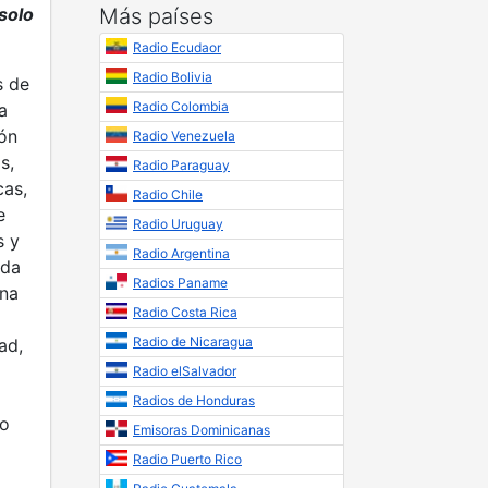
solo
Más países
Radio Ecudaor
Radio Bolivia
s de
Radio Colombia
a
ón
Radio Venezuela
s,
Radio Paraguay
cas,
Radio Chile
e
Radio Uruguay
s y
Radio Argentina
ada
Radios Paname
una
Radio Costa Rica
Radio de Nicaragua
ad,
Radio elSalvador
Radios de Honduras
io
Emisoras Dominicanas
Radio Puerto Rico