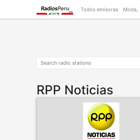
Skip
Todos emisoras
Moda, 
to
main
content
RPP Noticias