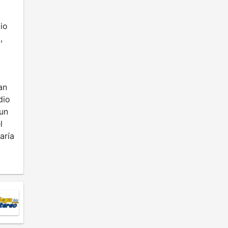
io
,
an
dio
 un
l
aría