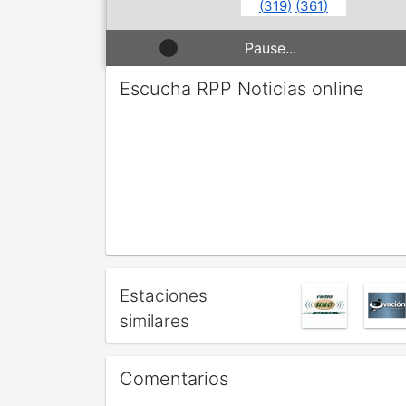
(
319
)
(
361
)
Pause...
Escucha RPP Noticias online
Estaciones
similares
Comentarios